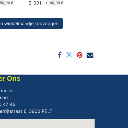
IS-001
50,00
€
+
80,00
€
n winkelmandje toevoegen
er Ons
rmulier
i.be
0 47 46
rrijtstraat 6, 3900 PELT