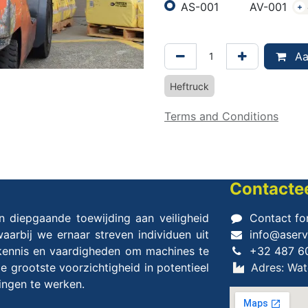
AS-001
AV-001
+
Aa
Heftruck
Terms and Conditions
Contacte
n diepgaande toewijding aan veiligheid
Contact fo
aarbij we ernaar streven individuen uit
info@aserv
kennis en vaardigheden om machines te
+32 487 6
 grootste voorzichtigheid in potentieel
Adres: Wate
vingen te werken.