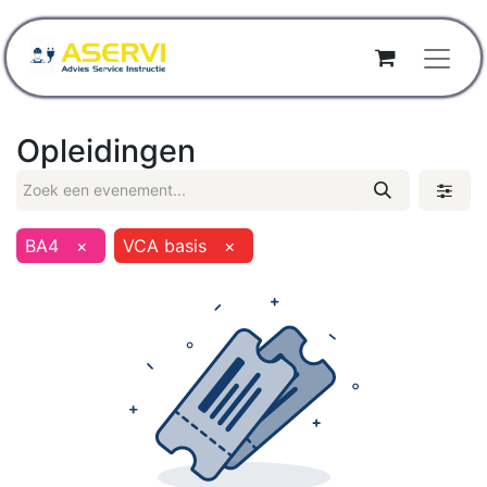
Opleidingen
BA4
×
VCA basis
×