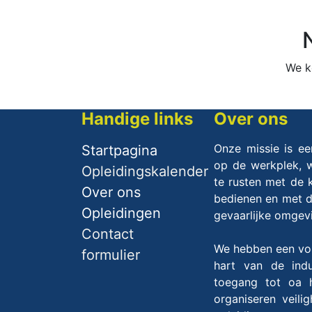
We k
Handige links
Over ons
Onze missie is ee
Startpagina
op de werkplek, w
Opleidingskalender
te rusten met de 
Over ​ons
bedienen en met de
Opleidingen
gevaarlijke omge
Contact
We hebben een voll
formulier
hart van de indu
toegang tot oa h
organiseren veili