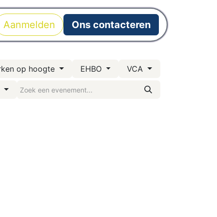
Aanmelden
Ons contacteren
rken op hoogte
EHBO
VCA
n