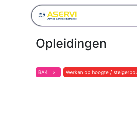
Startpagina
Opleidingen
BA4
×
Werken op hoogte / steigerbo