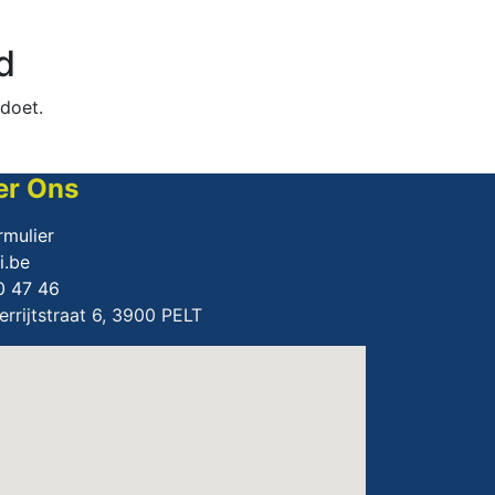
d
doet.
er Ons
rmulier
i.be
0 47 46
rrijtstraat 6, 3900 PELT