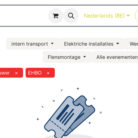
Opleidingen
Opleidingskalender
Nederlands (BE)
intern transport
Elektriche installaties
We
Flensmontage
Alle evenemente
uwer
×
EHBO
×