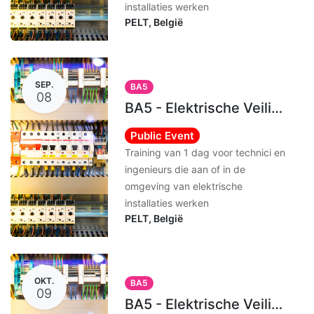
installaties werken
PELT
,
België
SEP.
BA5
08
BA5 - Elektrische Veiligheid Bevoegd Persoon [ENGELS]
Public Event
Training van 1 dag voor technici en
ingenieurs die aan of in de
omgeving van elektrische
installaties werken
PELT
,
België
OKT.
BA5
09
BA5 - Elektrische Veiligheid Bevoegd Persoon