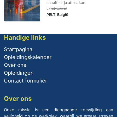
chauffeur je attest kan
vernieuwen!
PELT
,
België
Handige links
Startpagina
Opleidingskalender
Over ​ons
Opleidingen
Contact formulier
Over ons
Onze missie is een diepgaande toewijding aan
veiligheid op de werkplek, waarbij we ernaar streven